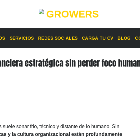
OS
SERVICIOS
REDES SOCIALES
CARGÁ TU CV
BLOG
C
anciera estratégica sin perder foco huma
suele sonar frío, técnico y distante de lo humano. Sin
zas y la cultura organizacional están profundamente