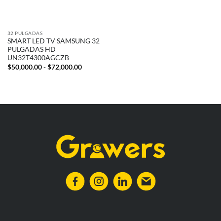
32 PULGADAS
SMART LED TV SAMSUNG 32
PULGADAS HD
UN32T4300AGCZB
Rango
$
50,000.00
-
$
72,000.00
de
precios:
desde
$50,000.00
hasta
$72,000.00